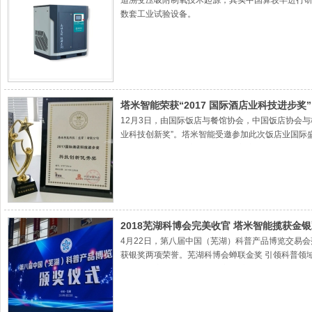
追溯变压吸附制氧技术起源，其实中国算较早进行研
数套工业试验设备。
塔米智能荣获“2017 国际酒店业科技进步奖”
12月3日，由国际饭店与餐馆协会，中国饭店协会与
业科技创新奖”。塔米智能受邀参加此次饭店业国际
可。会后，国际饭店与餐馆协会主席加桑·艾迪DR.G
2018芜湖科博会完美收官 塔米智能揽获金
4月22日，第八届中国（芜湖）科普产品博览交易
获银奖两项荣誉。芜湖科博会蝉联金奖 引领科普领
米展区视察▲芜湖科博会专家评委到塔米展区指导