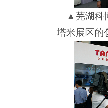
▲芜湖科
塔米展区的