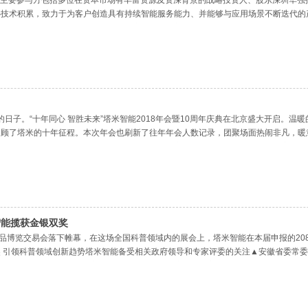
 主要参与方包括多位在资本市场有丰富资源及资深背景的战略投资人、股东深圳华
技术积累，致力于为客户创造具有持续智能服务能力、并能够与应用场景不断迭代的
服务机器人的行业标准及技术规范制定工作。创新服务、多元协作！塔米智能已为国内
典的日子。“十年同心 智胜未来”塔米智能2018年会暨10周年庆典在北京盛大开启。
回顾了塔米的十年征程。本次年会也刷新了往年年会人数记录，团聚场面热闹非凡，暖
了祝福视频。还有很多仍然在一线坚持工作而不能亲临年会的小伙伴们，也向大家发来
智能揽获金银双奖
产品博览交易会落下帷幕，在这场全国科普领域内的展会上，塔米智能在本届申报的20
 引领科普领域创新趋势塔米智能备受相关政府领导和专家评委的关注▲安徽省委常
塔米展区指导塔米展区的创新展品吸引权威媒体采访拍摄▲安徽电视台记者现场跟拍画