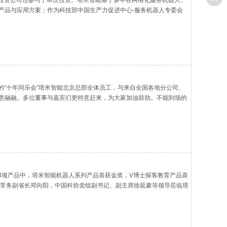
强投资公司也参与了本次投资。塔米智能基于多年在网络化服务机器人、
产品与应用方案；作为科技部中国生产力促进中心-服务机器人专委会
外数万家企业及客户提供服务，其中包括数十家世界500强
温暖的“十年同乐会”塔米智能北京总部全体员工，与来自全国各地分公司、
意融融。多位董事与嘉宾们更特意赶来，为大家加油鼓劲。不能到场的
问候。塔米人的同心不止体现在团聚上，更体现在携手前
8项产品中，塔米智能机器人系列产品喜获金奖，V博士探客教育产品喜
委常务副省长邓向阳，中国科协党组副书记、副主席徐延豪等领导莅临塔
像机器人，并登陆安徽新闻联播塔米多种展品精