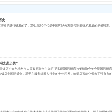
历史
算较早进行研发的了，20世纪70年代是中国PSA分离空气制氧技术发展的鼎盛时
科技进步奖”
国饭店协会与杭州市人民政府联合主办的“第53届国际饭店与餐馆协会年会暨国际饭店
次饭店业国际盛会，基于在服务机器人行业的十年积累，给酒店智能化带来了强有力
·艾迪DR.GHASSAN AIDI，与塔米智能吕总进行交流，对塔米智能的成果表示